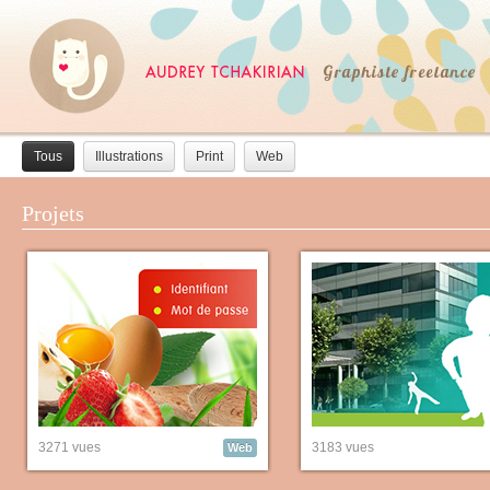
Tous
Illustrations
Print
Web
Projets
3271 vues
3183 vues
Web