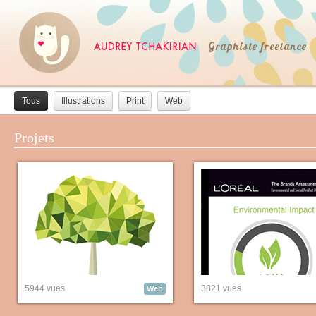
Tous
Illustrations
Print
Web
Projets
5944 vues
3821 vues
Web