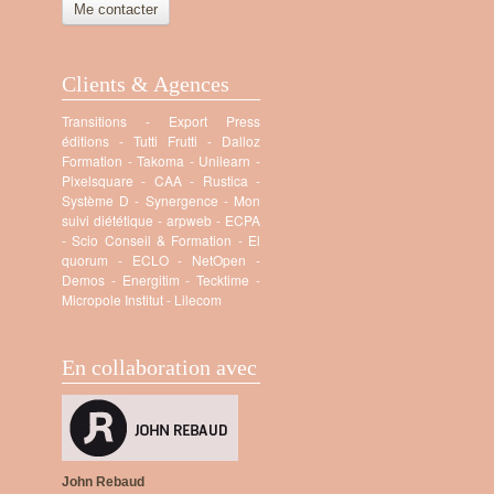
Me contacter
Clients & Agences
Transitions
-
Export Press
éditions
-
Tutti Frutti
-
Dalloz
Formation
-
Takoma
-
Unilearn
-
Pixelsquare
-
CAA
-
Rustica -
Système D
-
Synergence
-
Mon
suivi diététique
-
arpweb
-
ECPA
-
Scio Conseil & Formation
-
El
quorum
-
ECLO
-
NetOpen
-
Demos
-
Energitim
-
Tecktime
-
Micropole Institut
-
Lilecom
En collaboration avec
John Rebaud