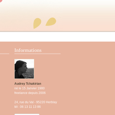
Informations
Audrey Tchakirian
né le 15 Janvier 1980
freelance depuis 2006
24, rue du Val - 95220 Herblay
tél : 06 13 11 13 86