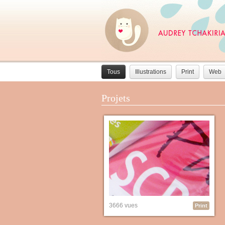
Tous
Illustrations
Print
Web
Projets
3666 vues
Print