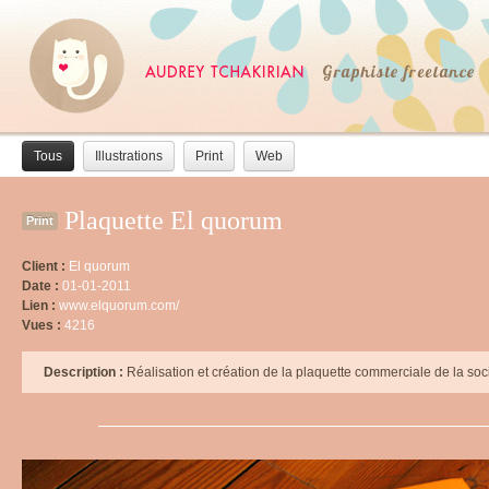
Tous
Illustrations
Print
Web
Plaquette El quorum
Print
Client :
El quorum
Date :
01-01-2011
Lien :
www.elquorum.com/
Vues :
4216
Description :
Réalisation et création de la plaquette commerciale de la soci