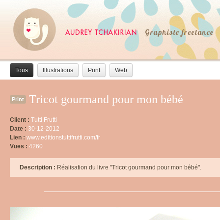
Tous
Illustrations
Print
Web
Tricot gourmand pour mon bébé
Print
Client :
Tutti Frutti
Date :
30-12-2012
Lien :
www.editionstuttifrutti.com/fr
Vues :
4260
Description :
Réalisation du livre "Tricot gourmand pour mon bébé".