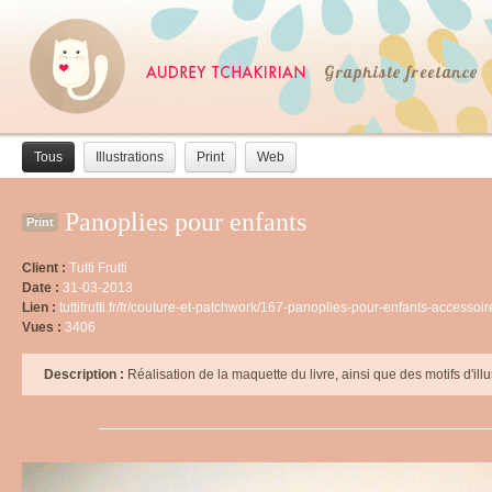
Tous
Illustrations
Print
Web
Panoplies pour enfants
Print
Client :
Tutti Frutti
Date :
31-03-2013
Lien :
tuttifrutti.fr/fr/couture-et-patchwork/167-panoplies-pour-enfants-acces
Vues :
3406
Description :
Réalisation de la maquette du livre, ainsi que des motifs d'illu