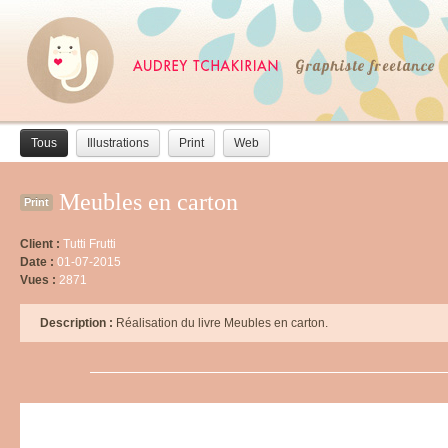
Tous
Illustrations
Print
Web
Meubles en carton
Print
Client :
Tutti Frutti
Date :
01-07-2015
Vues :
2871
Description :
Réalisation du livre Meubles en carton.